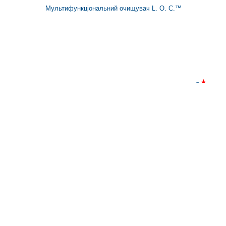
Мультифункціональний очищувач L. O. C.™
391
235
грн
Чистячий засіб для ванної кімнати L. O. C.™
583
364
грн
Концентрована рідина для миття посуду DISH DROPS™
Amway – одна з найбільших компаній прямих продажів,
діяльність якої охоплює більш ніж 80 країн. Продукція