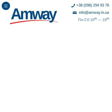
+38 (098) 294 93 78
Amway
info@amway.in.ua
Пн-Сб 10⁰⁰ — 19⁰⁰